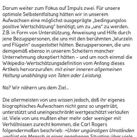
Darum weiter zum Fokus auf Impuls zwei. Für unsere
optimale Selbstentfaltung hätten wir in unserem
Aufwachsen eine möglichst ausgeprägte „bedingungslos
positive Wertschätzung“ benötigt, um zu „uns“ zu werden.
Z.B. in Form von Unterstützung, Anweisung und Hilfe durch
jene Bezugspersonen, die uns mit den berühmten „Wurzeln
und Flügeln“ ausgestattet hätten. Bezugspersonen, die uns
demgemäß ebenso in unserem Scheitern mancher
Unternehmung akzeptiert hätten – und um noch einmal die
Wikipedia-Wertschätzungsdefinition vom Anfang dieses
Artikels hervorzurufen:
mit einer inneren allgemeinen
Haltung unabhängig von Taten oder Leistung
.
Na? Wir nähern uns dem Ziel…
Die allermeisten von uns wissen jedoch, daß ihr eigenes
biographisches Aufwachsen nicht ganz so ungetrübt,
unterstützt und uneingeschränkt wertgeschätzt verlaufen
ist. Viele von uns mußten eher mehr oder weniger mit
Verhältnissen zurecht kommen, die Carl Rogers
folgendermaßen beschrieb:
»Unter ungünstigen Umständen
verfügt ein Mensch in einer gegebenen Situation über viele