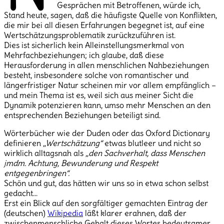
Gesprächen mit Betroffenen, würde ich,
Stand heute, sagen, daß die häufigste Quelle von Konflikten,
die mir bei all diesen Erfahrungen begegnet ist, auf eine
Wertschätzungsproblematik zurückzuführen ist.
Dies ist sicherlich kein Alleinstellungsmerkmal von
Mehrfachbeziehungen; ich glaube, daß diese
Herausforderung in allen menschlichen Nahbeziehungen
besteht, insbesondere solche von romantischer und
längerfristiger Natur scheinen mir vor allem empfänglich –
und mein Thema ist es, weil sich aus meiner Sicht die
Dynamik potenzieren kann, umso mehr Menschen an den
entsprechenden Beziehungen beteiligt sind.
Wörterbücher wie der Duden oder das Oxford Dictionary
definieren
„Wertschätzung“
etwas blutleer und nicht so
wirklich alltagsnah als
„den Sachverhalt, dass Menschen
jmdm. Achtung, Bewunderung und Respekt
entgegenbringen“.
Schön und gut, das hätten wir uns so in etwa schon selbst
gedacht…
Erst ein Blick auf den sorgfältiger gemachten Eintrag der
(deutschen)
Wikipedia
läßt klarer erahnen, daß der
zwischenmenschliche Gehalt dieses Wortes bedeutsamer