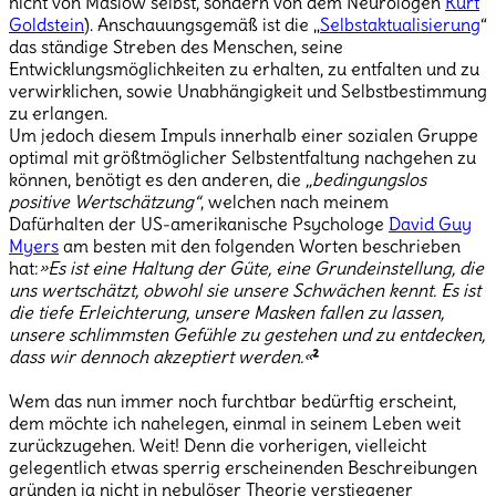
nicht von Maslow selbst, sondern von dem Neurologen
Kurt
Goldstein
). Anschauungsgemäß ist die „
Selbstaktualisierung
“
das ständige Streben des Menschen, seine
Entwicklungsmöglichkeiten zu erhalten, zu entfalten und zu
verwirklichen, sowie Unabhängigkeit und Selbstbestimmung
zu erlangen.
Um jedoch diesem Impuls innerhalb einer sozialen Gruppe
optimal mit größtmöglicher Selbstentfaltung nachgehen zu
können, benötigt es den anderen, die
„bedingungslos
positive Wertschätzung“
, welchen nach meinem
Dafürhalten der US-amerikanische Psychologe
David Guy
Myers
am besten mit den folgenden Worten beschrieben
hat:
»Es ist eine Haltung der Güte, eine Grundeinstellung, die
uns wertschätzt, obwohl sie unsere Schwächen kennt. Es ist
die tiefe Erleichterung, unsere Masken fallen zu lassen,
unsere schlimmsten Gefühle zu gestehen und zu entdecken,
dass wir dennoch akzeptiert werden.«
²
Wem das nun immer noch furchtbar bedürftig erscheint,
dem möchte ich nahelegen, einmal in seinem Leben weit
zurückzugehen. Weit! Denn die vorherigen, vielleicht
gelegentlich etwas sperrig erscheinenden Beschreibungen
gründen ja nicht in nebulöser Theorie verstiegener