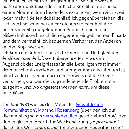
ein Konflikt scheint vorprogrammiert. Wir alle wissen
außerdem, daß besonders häßliche Konflikte meist in so
einem Moment dann besonders eskalieren, wenn sich zwei
(oder mehr!) Seiten dabei schließlich gegenüberstehen, die
sich wechselseitig bei einer solchen Gelegenheit ihre
bereits jeweilig aufgelaufenen Beobachtungen und
Mißverhältnisse hinsichtlich eigenem, eingebrachten Einsatz
und dem vermeintlich bequemen Verharren der Anderen
an den Kopf werfen…
Oft kann die dabei freigesetzte Energie an Heftigkeit den
Auslöser oder Anlaß weit überschreiten – was im
Augenblick des Ereignisses für alle Beteiligten fast immer
dramatisch mitzuerleben und unangenehm auszuhalten ist;
gleichzeitig ist genau darin der Hinweis auf die Ebene
verborgen, von der die zugrundeliegende Problematik
ausgeht – und wo angesetzt werden kann, um diese
aufzulösen.
Im Jahr 1981 war es der „Vater der
Gewaltfreien
Kommunikation
“,
Marshall Rosenberg
(über den ich auf
diesem bLog schon
verschiedentlich
geschrieben habe), der
den englischen Begriff für Wertschätzung
„appreciation“
durch das Wort
„mattering“
(in etwa: „von Bedeutung sein“)