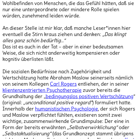
Wohlbefinden von Menschen, die das Gefühl hätten, daß sie
nur eine untergeordnete oder mindere Rolle spielen
würden, zunehmend leiden würde.
An dieser Stelle ist mir klar, daß manche Leser*innen hier
eventuell die Stirn kraus ziehen und denken:
„Das klingt
alles ganz schön bedürftig…“
Das ist es auch in der Tat – aber in einer bedeutsamen
Weise, die sich nicht anderweitig kompensieren oder
kognitiv überlisten läßt.
Die sozialen Bedürfnisse nach Zugehörigkeit und
Wertschätzung hatte Abraham Maslow seinerseits nämlich
von seinem Kollegen
Carl Rogers
entliehen, der in seiner
klientenzentrierten Psychotherapie
zuvor bereits die
Grundhaltung der „
bedingungslos positiven Wertschätzung
“
(original:
„unconditional positive regard”
) formuliert hatte.
Innerhalb der
humanistischen Psychologie
, der sich Rogers
und Maslow verpflichtet fühlten, existieren somit zwei
wichtige, zusammenwirkende Grundimpulse: Der eine in
Form der bereits erwähnten
„Selbstverwirklichung“
oder
„Selbstaktualisierung“
(das Grundkonzept stammt übrigens