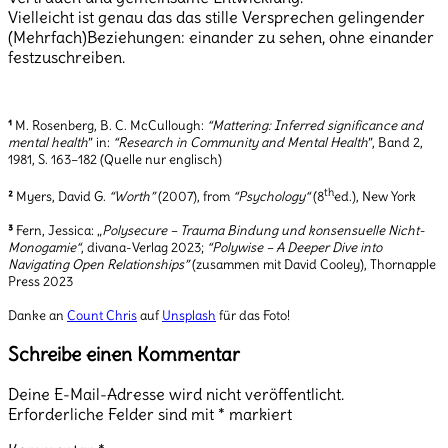
Vielleicht ist genau das das stille Versprechen gelingender
(Mehrfach)Beziehungen: einander zu sehen, ohne einander
festzuschreiben.
¹
M. Rosenberg, B. C. McCullough:
“Mattering: Inferred significance and
mental health
” in:
“Research in Community and Mental Health
”, Band 2,
1981, S. 163–182 (Quelle nur englisch)
th
²
Myers, David G.
“Worth”
(2007), from
“Psychology“
(8
ed.), New York
³
Fern, Jessica: „
Polysecure – Trauma Bindung und konsensuelle Nicht-
Monogamie“
, divana-Verlag 2023;
“Polywise – A Deeper Dive into
Navigating Open Relationships”
(zusammen mit David Cooley), Thornapple
Press 2023
Danke an
Count Chris
auf
Unsplash
für das Foto!
Schreibe einen Kommentar
Deine E-Mail-Adresse wird nicht veröffentlicht.
Erforderliche Felder sind mit
*
markiert