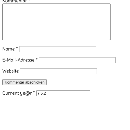
Kommentar
*
Name
*
E-Mail-Adresse
*
Website
Current ye@r
*
Beitragsnavigation
Vorheriger
Beitrag