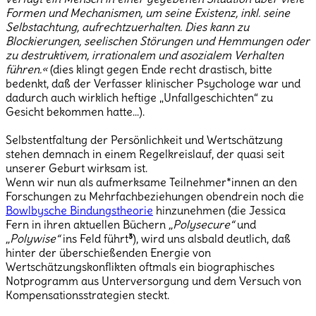
Formen und Mechanismen, um seine Existenz, inkl. seine
Selbstachtung, aufrechtzuerhalten. Dies kann zu
Blockierungen, seelischen Störungen und Hemmungen oder
zu destruktivem, irrationalem und asozialem Verhalten
führen.«
(dies klingt gegen Ende recht drastisch, bitte
bedenkt, daß der Verfasser klinischer Psychologe war und
dadurch auch wirklich heftige „Unfallgeschichten“ zu
Gesicht bekommen hatte…).
Selbstentfaltung der Persönlichkeit und Wertschätzung
stehen demnach in einem Regelkreislauf, der quasi seit
unserer Geburt wirksam ist.
Wenn wir nun als aufmerksame Teilnehmer*innen an den
Forschungen zu Mehrfachbeziehungen obendrein noch die
Bowlbysche Bindungstheorie
hinzunehmen (die Jessica
Fern in ihren aktuellen Büchern
„Polysecure“
und
„Polywise“
ins Feld führt
³
), wird uns alsbald deutlich, daß
hinter der überschießenden Energie von
Wertschätzungskonflikten oftmals ein biographisches
Notprogramm aus Unterversorgung und dem Versuch von
Kompensationsstrategien steckt.