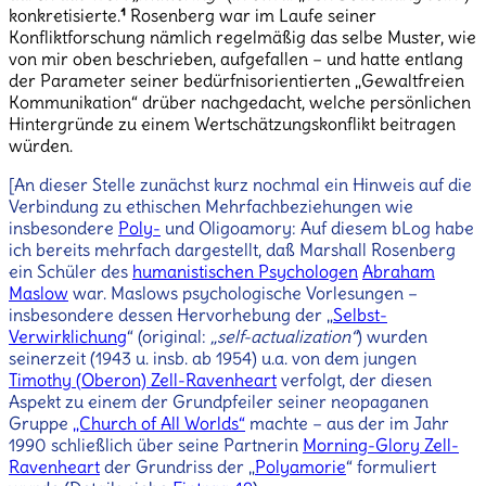
konkretisierte.
¹
Rosenberg war im Laufe seiner
Konfliktforschung nämlich regelmäßig das selbe Muster, wie
von mir oben beschrieben, aufgefallen – und hatte entlang
der Parameter seiner bedürfnisorientierten „Gewaltfreien
Kommunikation“ drüber nachgedacht, welche persönlichen
Hintergründe zu einem Wertschätzungskonflikt beitragen
würden.
[An dieser Stelle zunächst kurz nochmal ein Hinweis auf die
Verbindung zu ethischen Mehrfachbeziehungen wie
insbesondere
Poly-
und Oligoamory: Auf diesem bLog habe
ich bereits mehrfach dargestellt, daß Marshall Rosenberg
ein Schüler des
humanistischen Psychologen
Abraham
Maslow
war. Maslows psychologische Vorlesungen –
insbesondere dessen Hervorhebung der „
Selbst-
Verwirklichung
“ (original:
„self-actualization“
) wurden
seinerzeit (1943 u. insb. ab 1954) u.a. von dem jungen
Timothy (Oberon) Zell-Ravenheart
verfolgt, der diesen
Aspekt zu einem der Grundpfeiler seiner neopaganen
Gruppe
„Church of All Worlds“
machte – aus der im Jahr
1990 schließlich über seine Partnerin
Morning-Glory Zell-
Ravenheart
der Grundriss der „
Polyamorie
“ formuliert