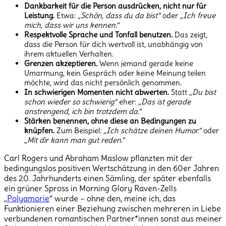
Dankbarkeit für die Person ausdrücken, nicht nur für
Leistung.
Etwa:
„Schön, dass du da bist“
oder
„Ich freue
mich, dass wir uns kennen.“
Respektvolle Sprache und Tonfall benutzen.
Das zeigt,
dass die Person für dich wertvoll ist, unabhängig von
ihrem aktuellen Verhalten.
Grenzen akzeptieren.
Wenn jemand gerade keine
Umarmung, kein Gespräch oder keine Meinung teilen
möchte, wird das nicht persönlich genommen.
In schwierigen Momenten nicht abwerten.
Statt
„Du bist
schon wieder so schwierig“
eher:
„Das ist gerade
anstrengend, ich bin trotzdem da.“
Stärken benennen, ohne diese an Bedingungen zu
knüpfen.
Zum Beispiel:
„Ich schätze deinen Humor.“
oder
„Mit dir kann man gut reden.“
Carl Rogers und Abraham Maslow pflanzten mit der
bedingungslos positiven Wertschätzung in den 60er Jahren
des 20. Jahrhunderts einen Sämling, der später ebenfalls
ein grüner Spross in Morning Glory Raven-Zells
„
Polyamorie
“ wurde – ohne den, meine ich, das
Funktionieren einer Beziehung zwischen mehreren in Liebe
verbundenen romantischen Partner*innen sonst aus meiner