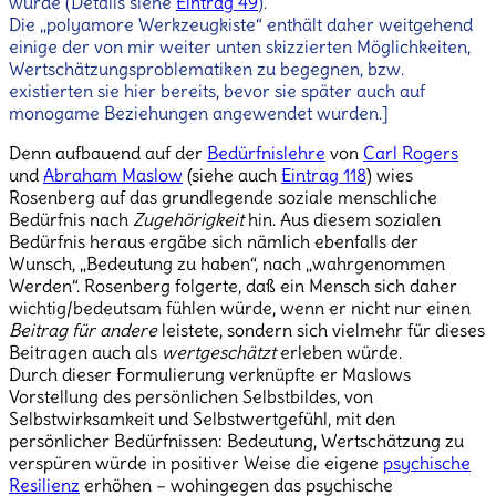
wurde (Details siehe
Eintrag 49
).
Die „polyamore Werkzeugkiste“ enthält daher weitgehend
einige der von mir weiter unten skizzierten Möglichkeiten,
Wertschätzungsproblematiken zu begegnen, bzw.
existierten sie hier bereits, bevor sie später auch auf
monogame Beziehungen angewendet wurden.]
Denn aufbauend auf der
Bedürfnislehre
von
Carl Rogers
und
Abraham Maslow
(siehe auch
Eintrag 118
) wies
Rosenberg auf das grundlegende soziale menschliche
Bedürfnis nach
Zugehörigkeit
hin. Aus diesem sozialen
Bedürfnis heraus ergäbe sich nämlich ebenfalls der
Wunsch, „Bedeutung zu haben“, nach „wahrgenommen
Werden“. Rosenberg folgerte, daß ein Mensch sich daher
wichtig/bedeutsam fühlen würde, wenn er nicht nur einen
Beitrag für andere
leistete, sondern sich vielmehr für dieses
Beitragen auch als
wertgeschätzt
erleben würde.
Durch dieser Formulierung verknüpfte er Maslows
Vorstellung des persönlichen Selbstbildes, von
Selbstwirksamkeit und Selbstwertgefühl, mit den
persönlicher Bedürfnissen: Bedeutung, Wertschätzung zu
verspüren würde in positiver Weise die eigene
psychische
Resilienz
erhöhen – wohingegen das psychische