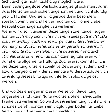
Sicht auch gar nicht nachhaltig möglich wäre.
Denn bedingungslose Wertschätzung zeigt sich meist darin,
dass Menschen sich sicher, angenommen und nicht ständig
geprüft fühlen. Und sie wird gerade darin besonders
spürbar, wenn jemand Fehler machen darf, ohne Liebe,
Respekt oder Zugehörigkeit zu verlieren.
Wenn wir also in unseren Beziehungen zueinander sagen
können
„Ich mag dich nicht nur, wenn alles glatt läuft“
,
„Du
bist mir wichtig, auch wenn wir gerade unterschiedlicher
Meinung sind“
,
„Ich sehe, daß es dir gerade schwerfällt“
,
„Ich möchte dich verstehen, nicht bewerten“
und auch
„Danke, dass du einfach du bist“
, dann signalisieren wir
damit eine allgemeine Haltung: Zuallererst kommt für uns
die Beziehung, unsere subjektive Bewertung ist dem nach-
bzw. untergeordnet – der scheinbare Widerspruch, den ich
zu Anfang dieses Eintrags nannte, kann also aufgelöst
werden.
Und wo Beziehungen in dieser Weise vor Bewertung
angesehen sind , kann Nähe wachsen, ohne individuelle
Freiheit zu verlieren. So wird aus Anerkennung nicht nur ein
schönes Gefühl, sondern ein tragfähiger Boden für Liebe,
Vertrauen und gemeinsame Entwicklung.