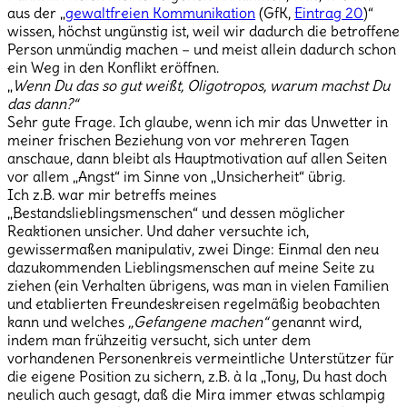
aus der „
gewaltfreien Kommunikation
(GfK,
Eintrag 20
)“
wissen, höchst ungünstig ist, weil wir dadurch die betroffene
Person unmündig machen – und meist allein dadurch schon
ein Weg in den Konflikt eröffnen.
„
Wenn Du das so gut weißt, Oligotropos, warum machst Du
das dann?“
Sehr gute Frage. Ich glaube, wenn ich mir das Unwetter in
meiner frischen Beziehung von vor mehreren Tagen
anschaue, dann bleibt als Hauptmotivation auf allen Seiten
vor allem „Angst“ im Sinne von „Unsicherheit“ übrig.
Ich z.B. war mir betreffs meines
„Bestandslieblingsmenschen“ und dessen möglicher
Reaktionen unsicher. Und daher versuchte ich,
gewissermaßen manipulativ, zwei Dinge: Einmal den neu
dazukommenden Lieblingsmenschen auf meine Seite zu
ziehen (ein Verhalten übrigens, was man in vielen Familien
und etablierten Freundeskreisen regelmäßig beobachten
kann und welches
„Gefangene machen“
genannt wird,
indem man frühzeitig versucht, sich unter dem
vorhandenen Personenkreis vermeintliche Unterstützer für
die eigene Position zu sichern, z.B. à la „Tony, Du hast doch
neulich auch gesagt, daß die Mira immer etwas schlampig