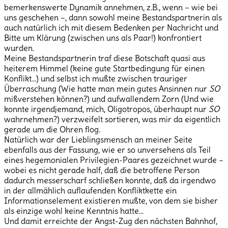
bemerkenswerte Dynamik annehmen, z.B., wenn – wie bei
uns geschehen –, dann sowohl meine Bestandspartnerin als
auch natürlich ich mit diesem Bedenken per Nachricht und
Bitte um Klärung (zwischen uns als Paar!) konfrontiert
wurden.
Meine Bestandspartnerin traf diese Botschaft quasi aus
heiterem Himmel (keine gute Startbedingung für einen
Konflikt…) und selbst ich mußte zwischen trauriger
Überraschung (Wie hatte man mein gutes Ansinnen nur
SO
mißverstehen können?) und aufwallendem Zorn (Und wie
konnte irgendjemand, mich, Oligotropos, überhaupt nur
SO
wahrnehmen?) verzweifelt sortieren, was mir da eigentlich
gerade um die Ohren flog.
Natürlich war der Lieblingsmensch an meiner Seite
ebenfalls aus der Fassung, wie er so unversehens als Teil
eines hegemonialen Privilegien-Paares gezeichnet wurde –
wobei es nicht gerade half, daß die betroffene Person
dadurch messerscharf schließen konnte, daß da irgendwo
in der allmählich auflaufenden Konfliktkette ein
Informationselement existieren mußte, von dem sie bisher
als einzige wohl keine Kenntnis hatte…
Und damit erreichte der Angst-Zug den nächsten Bahnhof,