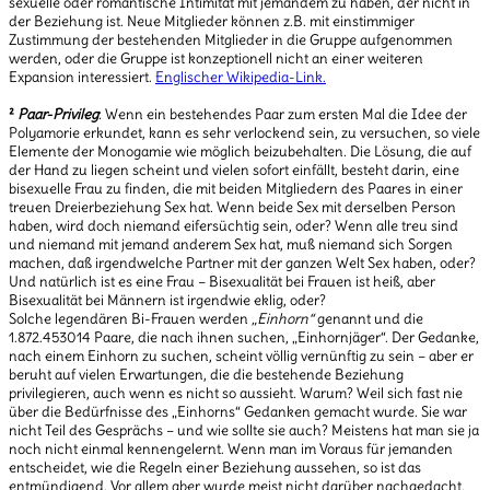
sexuelle oder romantische Intimität mit jemandem zu haben, der nicht in
der Beziehung ist. Neue Mitglieder können z.B. mit einstimmiger
Zustimmung der bestehenden Mitglieder in die Gruppe aufgenommen
werden, oder die Gruppe ist konzeptionell nicht an einer weiteren
Expansion interessiert.
Englischer Wikipedia-Link.
²
Paar-Privileg
: Wenn ein bestehendes Paar zum ersten Mal die Idee der
Polyamorie erkundet, kann es sehr verlockend sein, zu versuchen, so viele
Elemente der Monogamie wie möglich beizubehalten. Die Lösung, die auf
der Hand zu liegen scheint und vielen sofort einfällt, besteht darin, eine
bisexuelle Frau zu finden, die mit beiden Mitgliedern des Paares in einer
treuen Dreierbeziehung Sex hat. Wenn beide Sex mit derselben Person
haben, wird doch niemand eifersüchtig sein, oder? Wenn alle treu sind
und niemand mit jemand anderem Sex hat, muß niemand sich Sorgen
machen, daß irgendwelche Partner mit der ganzen Welt Sex haben, oder?
Und natürlich ist es eine Frau – Bisexualität bei Frauen ist heiß, aber
Bisexualität bei Männern ist irgendwie eklig, oder?
Solche legendären Bi-Frauen werden
„Einhorn“
genannt und die
1.872.453014 Paare, die nach ihnen suchen, „Einhornjäger“. Der Gedanke,
nach einem Einhorn zu suchen, scheint völlig vernünftig zu sein – aber er
beruht auf vielen Erwartungen, die die bestehende Beziehung
privilegieren, auch wenn es nicht so aussieht. Warum? Weil sich fast nie
über die Bedürfnisse des „Einhorns“ Gedanken gemacht wurde. Sie war
nicht Teil des Gesprächs – und wie sollte sie auch? Meistens hat man sie ja
noch nicht einmal kennengelernt. Wenn man im Voraus für jemanden
entscheidet, wie die Regeln einer Beziehung aussehen, so ist das
entmündigend. Vor allem aber wurde meist nicht darüber nachgedacht,