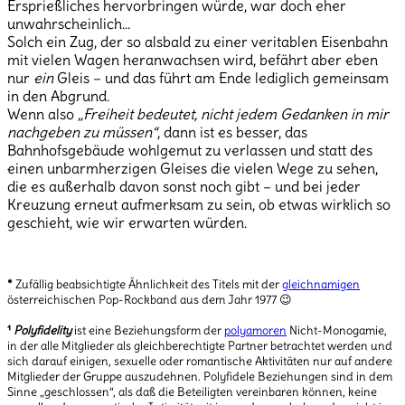
Ersprießliches hervorbringen würde, war doch eher
unwahrscheinlich…
Solch ein Zug, der so alsbald zu einer veritablen Eisenbahn
mit vielen Wagen heranwachsen wird, befährt aber eben
nur
ein
Gleis – und das führt am Ende lediglich gemeinsam
in den Abgrund.
Wenn also
„Freiheit bedeutet, nicht jedem Gedanken in mir
nachgeben zu müssen“
, dann ist es besser, das
Bahnhofsgebäude wohlgemut zu verlassen und statt des
einen unbarmherzigen Gleises die vielen Wege zu sehen,
die es außerhalb davon sonst noch gibt – und bei jeder
Kreuzung erneut aufmerksam zu sein, ob etwas wirklich so
geschieht, wie wir erwarten würden.
*
Zufällig beabsichtigte Ähnlichkeit des Titels mit der
gleichnamigen
österreichischen Pop-Rockband aus dem Jahr 1977 😉
¹
Polyfidelity
ist eine Beziehungsform der
polyamoren
Nicht-Monogamie,
in der alle Mitglieder als gleichberechtigte Partner betrachtet werden und
sich darauf einigen, sexuelle oder romantische Aktivitäten nur auf andere
Mitglieder der Gruppe auszudehnen. Polyfidele Beziehungen sind in dem
Sinne „geschlossen“, als daß die Beteiligten vereinbaren können, keine