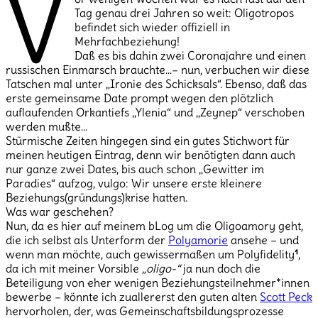
V
Tag genau drei Jahren so weit: Oligotropos
befindet sich wieder offiziell in
Mehrfachbeziehung!
Daß es bis dahin zwei Coronajahre und einen
russischen Einmarsch brauchte…– nun, verbuchen wir diese
Tatschen mal unter „Ironie des Schicksals“. Ebenso, daß das
erste gemeinsame Date prompt wegen den plötzlich
auflaufenden Orkantiefs „Ylenia“ und „Zeynep“ verschoben
werden mußte…
Stürmische Zeiten hingegen sind ein gutes Stichwort für
meinen heutigen Eintrag, denn wir benötigten dann auch
nur ganze zwei Dates, bis auch schon „Gewitter im
Paradies“ aufzog, vulgo: Wir unsere erste kleinere
Beziehungs(gründungs)krise hatten.
Was war geschehen?
Nun, da es hier auf meinem bLog um die Oligoamory geht,
die ich selbst als Unterform der
Polyamorie
ansehe – und
wenn man möchte, auch gewissermaßen um Polyfidelity
¹
,
da ich mit meiner Vorsible
„oligo-“
ja nun doch die
Beteiligung von eher wenigen Beziehungsteilnehmer*innen
bewerbe – könnte ich zuallererst den guten alten
Scott Peck
hervorholen, der, was Gemeinschaftsbildungsprozesse