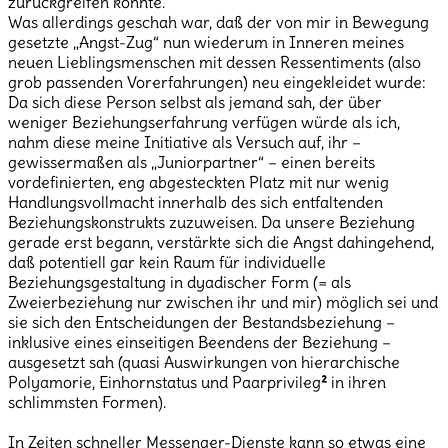
zurückgreifen konnte.
Was allerdings geschah war, daß der von mir in Bewegung
gesetzte „Angst-Zug“ nun wiederum in Inneren meines
neuen Lieblingsmenschen mit dessen Ressentiments (also
grob passenden Vorerfahrungen) neu eingekleidet wurde:
Da sich diese Person selbst als jemand sah, der über
weniger Beziehungserfahrung verfügen würde als ich,
nahm diese meine Initiative als Versuch auf, ihr –
gewissermaßen als „Juniorpartner“ – einen bereits
vordefinierten, eng abgesteckten Platz mit nur wenig
Handlungsvollmacht innerhalb des sich entfaltenden
Beziehungskonstrukts zuzuweisen. Da unsere Beziehung
gerade erst begann, verstärkte sich die Angst dahingehend,
daß potentiell gar kein Raum für individuelle
Beziehungsgestaltung in dyadischer Form (= als
Zweierbeziehung nur zwischen ihr und mir) möglich sei und
sie sich den Entscheidungen der Bestandsbeziehung –
inklusive eines einseitigen Beendens der Beziehung –
ausgesetzt sah (quasi Auswirkungen von hierarchische
Polyamorie, Einhornstatus und Paarprivileg
²
in ihren
schlimmsten Formen).
In Zeiten schneller Messenger-Dienste kann so etwas eine