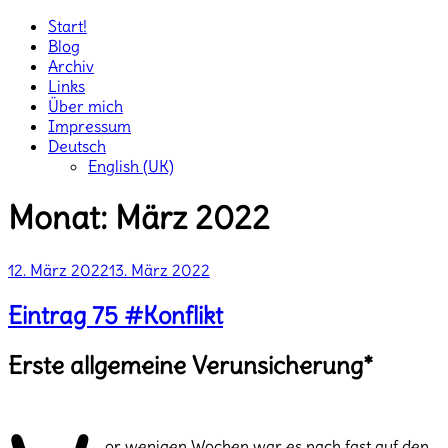
Start!
Blog
Archiv
Links
Über mich
Impressum
Deutsch
English (UK)
Monat:
März 2022
Veröffentlicht
12. März 2022
13. März 2022
am
Eintrag 75 #Konflikt
Erste allgemeine Verunsicherung*
or wenigen Wochen war es nach fast auf den