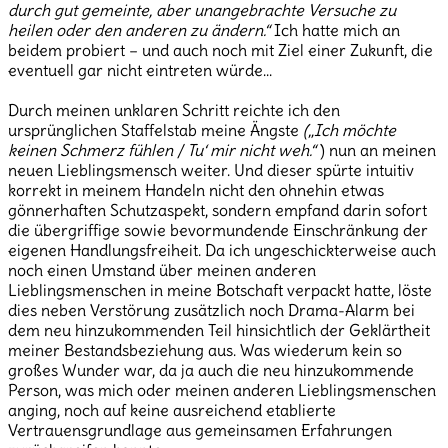
durch gut gemeinte, aber unangebrachte Versuche zu
heilen oder den anderen zu ändern.“
Ich hatte mich an
beidem probiert – und auch noch mit Ziel einer Zukunft, die
eventuell gar nicht eintreten würde…
Durch meinen unklaren Schritt reichte ich den
ursprünglichen Staffelstab meine Ängste
(„Ich möchte
keinen Schmerz fühlen / Tu‘ mir nicht weh.“
) nun an meinen
neuen Lieblingsmensch weiter. Und dieser spürte intuitiv
korrekt in meinem Handeln nicht den ohnehin etwas
gönnerhaften Schutzaspekt, sondern empfand darin sofort
die übergriffige sowie bevormundende Einschränkung der
eigenen Handlungsfreiheit. Da ich ungeschickterweise auch
noch einen Umstand über meinen anderen
Lieblingsmenschen in meine Botschaft verpackt hatte, löste
dies neben Verstörung zusätzlich noch Drama-Alarm bei
dem neu hinzukommenden Teil hinsichtlich der Geklärtheit
meiner Bestandsbeziehung aus. Was wiederum kein so
großes Wunder war, da ja auch die neu hinzukommende
Person, was mich oder meinen anderen Lieblingsmenschen
anging, noch auf keine ausreichend etablierte
Vertrauensgrundlage aus gemeinsamen Erfahrungen