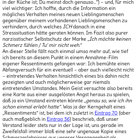
in der Küche ist; Du meinst doch genauso…“) – und, für mich
viel wichtiger: Ich hoffte, durch die Information ein
mögliches Verhalten meines neuen Lieblingsmenschen
gegenüber meinem vorhandenen Lieblingsmenschen zu
verhindern, durch welches
ICH
danach in eine
Stresssituation hätte geraten können. Im Fazit also purer
narzisstischer Selbstschutz der Marke
„Ich möchte keinen
Schmerz fühlen / Tu‘ mir nicht weh.“
An dieser Stelle fällt noch einmal umso mehr auf, wie tief
ich bereits an diesem Punkt in einem Annahme-Film
eigener Ressentiments gefangen war: Ich bemühte einen
Abfangversuch für ein eventuell – aber auch vielleicht nicht
– eintretendes Verhalten hinsichtlich eines bis dahin nicht
gezeigten und auch möglicherweise gar niemals
eintretenden Umstandes. Mein Geist versuchte also bereits
eine Karte aus einer ausgelösten Angst heraus zu spielen,
daß ja ein Umstand eintreten könnte
„genau so, wie ich ihn
schon einmal erlebt hatte“
. Was ja der Kerngehalt eines
„Ressentiments“ ist, bei dem ich zuletzt in
Eintrag 70
(aber
auch maßgeblich in
Eintrag 36
) beschrieb, daß unser
Verstand leider stets nur in der Lage ist, uns gerade im
Zweifelsfall immer bloß eine sehr ungenaue Kopie eines
Schmerzerlebnisses aus unserer Vergangenheit als