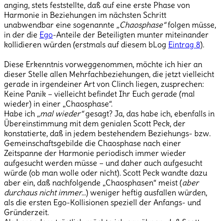
anging, stets feststellte, daß auf eine erste Phase von
Harmonie in Beziehungen im nächsten Schritt
unabwendbar eine sogenannte
„Chaosphase“
folgen müsse,
in der die
Ego
-Anteile der Beteiligten munter miteinander
kollidieren würden (erstmals auf diesem bLog
Eintrag 8
).
Diese Erkenntnis vorweggenommen, möchte ich hier an
dieser Stelle allen Mehrfachbeziehungen, die jetzt vielleicht
gerade in irgendeiner Art von Clinch liegen, zusprechen:
Keine Panik – vielleicht befindet Ihr Euch gerade (mal
wieder) in einer „Chaosphase“.
Habe ich
„mal wieder“
gesagt? Ja, das habe ich, ebenfalls in
Übereinstimmung mit dem genialen Scott Peck, der
konstatierte, daß in jedem bestehendem Beziehungs- bzw.
Gemeinschaftsgebilde die Chaosphase nach einer
Zeitspanne der Harmonie periodisch immer wieder
aufgesucht werden müsse – und daher auch aufgesucht
würde (ob man wolle oder nicht). Scott Peck wandte dazu
aber ein, daß nachfolgende „Chaosphasen“ meist (
aber
durchaus nicht immer…
) weniger heftig ausfallen würden,
als die ersten Ego-Kollisionen speziell der Anfangs- und
Gründerzeit.