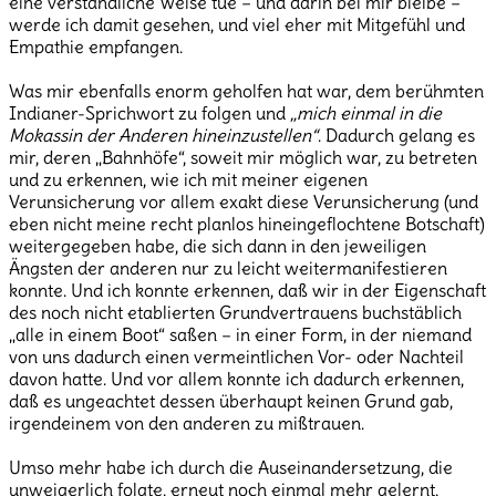
eine verständliche Weise tue – und darin bei mir bleibe –
werde ich damit gesehen, und viel eher mit Mitgefühl und
Empathie empfangen.
Was mir ebenfalls enorm geholfen hat war, dem berühmten
Indianer-Sprichwort zu folgen und
„mich einmal in die
Mokassin der Anderen hineinzustellen“
. Dadurch gelang es
mir, deren „Bahnhöfe“, soweit mir möglich war, zu betreten
und zu erkennen, wie ich mit meiner eigenen
Verunsicherung vor allem exakt diese Verunsicherung (und
eben nicht meine recht planlos hineingeflochtene Botschaft)
weitergegeben habe, die sich dann in den jeweiligen
Ängsten der anderen nur zu leicht weitermanifestieren
konnte. Und ich konnte erkennen, daß wir in der Eigenschaft
des noch nicht etablierten Grundvertrauens buchstäblich
„alle in einem Boot“ saßen – in einer Form, in der niemand
von uns dadurch einen vermeintlichen Vor- oder Nachteil
davon hatte. Und vor allem konnte ich dadurch erkennen,
daß es ungeachtet dessen überhaupt keinen Grund gab,
irgendeinem von den anderen zu mißtrauen.
Umso mehr habe ich durch die Auseinandersetzung, die
unweigerlich folgte, erneut noch einmal mehr gelernt,