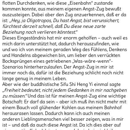
flotten Durchdenken, wie diese „Eisenbahn“ zustande
kommen konnte, aus meinem eigenen Angst-Zug bewußt
auszusteigen. Dabei aber den Zug anzuerkennen, daß er da
ist:
„Hey, ja Oligotropos, Du hast Angst, bist verunsichert,
fürchtest derzeit schnell, daß Du diese neue zarte
Beziehung noch verlieren könntest.“
Dieses Eingeständnis hat mir enorm geholfen – auch weil es
mich darin unterstützt hat, dadurch herauszufinden, wie
und wo ich von meinem geraden Weg des Fühlens, Denkens
und Handelns abgewichen bin, um lieber den verrückten
Bocksprüngen eines getriebenen „Was-wäre-wenn“-
Szenarios hinterherzulaufen. Der Angst-Zug in mir ist
immer noch da, dafür ist die Beziehung schlicht noch nicht
lange genug in meinem Leben.
Aber wie der buddhistische Sifu Shi Heng Yi einmal sagte
„Freiheit bedeutet, nicht jedem Gedanken in mir nachgeben
zu müssen.“
Und das ist für meinen Angst-Zug eine wichtige
Botschaft: Er darf da sein – aber ich muß ihn nicht mehr mit
einem Bauch voll glühender Kohlen aus meinem Bahnhof
herausrasen lassen. Dadurch kann ich auch meinen
anderen Lieblingsmenschen viel besser zeigen, was in mir
ist – und daß da auch diese Angst ist. Da ich dies aber auf