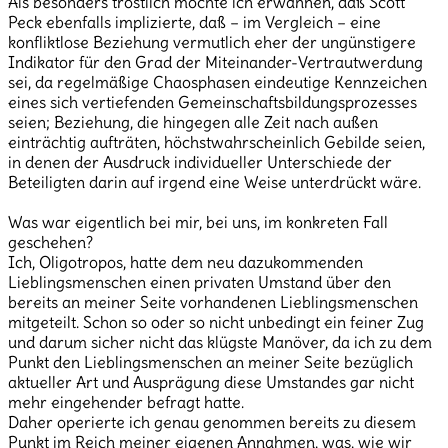
Als besonders tröstlich möchte ich erwähnen, daß Scott
Peck ebenfalls implizierte, daß – im Vergleich – eine
konfliktlose Beziehung vermutlich eher der ungünstigere
Indikator für den Grad der Miteinander-Vertrautwerdung
sei, da regelmäßige Chaosphasen eindeutige Kennzeichen
eines sich vertiefenden Gemeinschaftsbildungsprozesses
seien; Beziehung, die hingegen alle Zeit nach außen
einträchtig aufträten, höchstwahrscheinlich Gebilde seien,
in denen der Ausdruck individueller Unterschiede der
Beteiligten darin auf irgend eine Weise unterdrückt wäre.
Was war eigentlich bei mir, bei uns, im konkreten Fall
geschehen?
Ich, Oligotropos, hatte dem neu dazukommenden
Lieblingsmenschen einen privaten Umstand über den
bereits an meiner Seite vorhandenen Lieblingsmenschen
mitgeteilt. Schon so oder so nicht unbedingt ein feiner Zug
und darum sicher nicht das klügste Manöver, da ich zu dem
Punkt den Lieblingsmenschen an meiner Seite bezüglich
aktueller Art und Ausprägung diese Umstandes gar nicht
mehr eingehender befragt hatte.
Daher operierte ich genau genommen bereits zu diesem
Punkt im Reich meiner eigenen Annahmen, was, wie wir