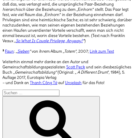
daß das, was verlangt wird, die ursprüngliche Paar-Beziehung
hierarchisch
über die Beziehung zu dem „Einhorn“ stellt. Das Paar legt
fest, wie viel Raum das „Einhorn“ in der Beziehung einnehmen darf.
Privilegien sind eine heimtückische Sache; es ist sehr schwierig, darüber
nachzudenken, wie man seinen eigenen bestehenden Beziehungen
einen Haufen unverdienter Vorteile verschafft, wenn man sich nicht
einmal bewusst ist, worin diese Vorteile bestehen. (Text nach Franklin
Veaux
„
So What Is Couple Privilege, Anyway?
“
)
³
Faun
:
„
Sieben
“
von ihrem Album
„Totem“
, 2007;
Link zum Text
Weiterhin einmal mehr danke an den Autor und
Gemeinschaftsbildungsspezialisten
Scott Peck
und sein diesbezügliches
Buch „
Gemeinschaftsbildung“
(Original: „
A Different Drum
“, 1984), 5.
Auflage 2017, Eurotopia Verlag
– und Dank an
Thanh Công Tử
auf
Unsplash
für das Foto!
Suchen
nach:
Suchen