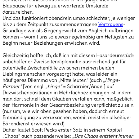
Blaupause für etwaig zu erwartende Umstände
darzureichen.
Und das funktioniert obendrein umso schlechter, je weniger
bis zu dem Zeitpunkt zusammengetragene
Vertrauens
-
Grundlage wir als Gegengewicht zum Abgleich aufbringen
können – womit uns so etwas regelmäßig am Heftigsten zu
Beginn neuer Beziehungen erwischen wird.
Gleichzeitig hoffte ich, daß ich mit diesem Hasardeursstück
unbeholfener Zweiseitendiplomatie ausreichend gut für
potentielle Zwischenfälle zwischen meinen beiden
Lieblingsmenschen vorgesorgt hatte, was leider ein
häufigeres Dilemma von „Mittelleuten“ (auch
„Hinge-
Partner“
[von engl.
„hinge“
= Scharnier/Angel] auf
Dazwischenpositionen in Mehrfachbeziehungen ist, indem
man dort schnell dem Glauben verfallen kann, maßgeblich
der Harmonie in der Gesamtbeziehung verpflichtet zu sein
(nur um, wie wir oben gesehen haben, dadurch erneut
Entmündigung zu verursachen, womit meist ein allseitiger
Bärendienst erwiesen wird).
Daher lautet Scott Pecks erster Satz in seinem Kapitel
„Chaos“ auch passenderweise:
„Das Chaos entsteht immer