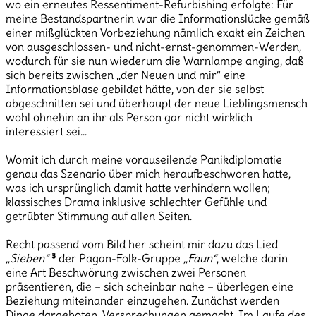
wo ein erneutes Ressentiment-Refurbishing erfolgte: Für
meine Bestandspartnerin war die Informationslücke gemäß
einer mißglückten Vorbeziehung nämlich exakt ein Zeichen
von ausgeschlossen- und nicht-ernst-genommen-Werden,
wodurch für sie nun wiederum die Warnlampe anging, daß
sich bereits zwischen „der Neuen und mir“ eine
Informationsblase gebildet hätte, von der sie selbst
abgeschnitten sei und überhaupt der neue Lieblingsmensch
wohl ohnehin an ihr als Person gar nicht wirklich
interessiert sei…
Womit ich durch meine vorauseilende Panikdiplomatie
genau das Szenario über mich heraufbeschworen hatte,
was ich ursprünglich damit hatte verhindern wollen;
klassisches Drama inklusive schlechter Gefühle und
getrübter Stimmung auf allen Seiten.
Recht passend vom Bild her scheint mir dazu das Lied
„Sieben“
³
der Pagan-Folk-Gruppe
„Faun“
, welche darin
eine Art Beschwörung zwischen zwei Personen
präsentieren, die – sich scheinbar nahe – überlegen eine
Beziehung miteinander einzugehen. Zunächst werden
Dinge dargeboten, Versprechungen gemacht. Im Laufe des