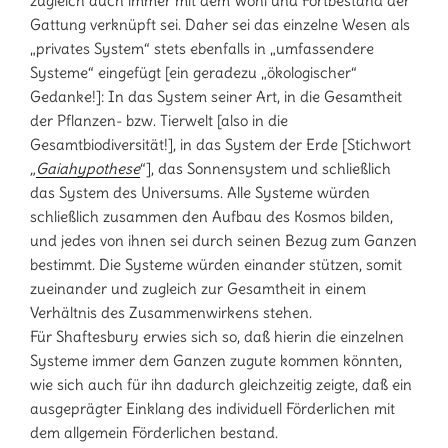
zugleich auch immer mit dem Wohl und Fortbestand der
Gattung verknüpft sei. Daher sei das einzelne Wesen als
„privates System“ stets ebenfalls in „umfassendere
Systeme“ eingefügt [ein geradezu „ökologischer“
Gedanke!]: In das System seiner Art, in die Gesamtheit
der Pflanzen- bzw. Tierwelt [also in die
Gesamtbiodiversität!], in das System der Erde [Stichwort
„
Gaiahypothese
“], das Sonnensystem und schließlich
das System des Universums. Alle Systeme würden
schließlich zusammen den Aufbau des Kosmos bilden,
und jedes von ihnen sei durch seinen Bezug zum Ganzen
bestimmt. Die Systeme würden einander stützen, somit
zueinander und zugleich zur Gesamtheit in einem
Verhältnis des Zusammenwirkens stehen.
Für Shaftesbury erwies sich so, daß hierin die einzelnen
Systeme immer dem Ganzen zugute kommen könnten,
wie sich auch für ihn dadurch gleichzeitig zeigte, daß ein
ausgeprägter Einklang des individuell Förderlichen mit
dem allgemein Förderlichen bestand.