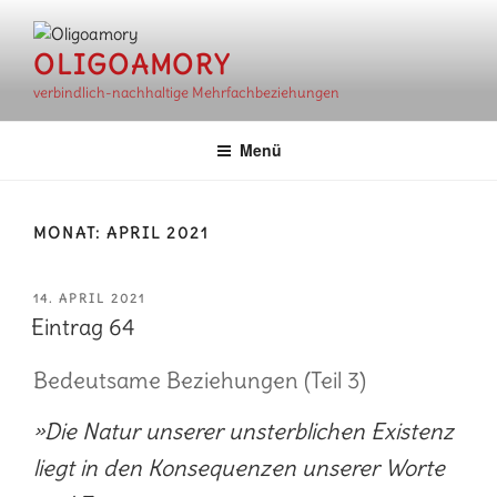
Zum
Inhalt
OLIGOAMORY
springen
verbindlich-nachhaltige Mehrfachbeziehungen
Menü
MONAT:
APRIL 2021
VERÖFFENTLICHT
14. APRIL 2021
AM
Eintrag 64
Bedeutsame Beziehungen (Teil 3)
»Die Natur unserer unsterblichen Existenz
liegt in den Konsequenzen unserer Worte