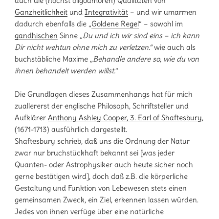
auch die (höchst oligoamoren) Qualitäten von
Ganzheitlichkeit
und
Integrativität
– und wir umarmen
dadurch ebenfalls die „
Goldene Regel
“ – sowohl im
gandhischen
Sinne
„Du und ich wir sind eins – ich kann
Dir nicht wehtun ohne mich zu verletzen.“
wie auch als
buchstäbliche Maxime
„Behandle andere so, wie du von
ihnen behandelt werden willst.
“
Die Grundlagen dieses Zusammenhangs hat für mich
zuallererst der englische Philosoph, Schriftsteller und
Aufklärer
Anthony Ashley Cooper, 3. Earl of Shaftesbury
,
(1671-1713) ausführlich dargestellt.
Shaftesbury schrieb, daß uns die Ordnung der Natur
zwar nur bruchstückhaft bekannt sei [was jeder
Quanten- oder Astrophysiker auch heute sicher noch
gerne bestätigen wird], doch daß z.B. die körperliche
Gestaltung und Funktion von Lebewesen stets einen
gemeinsamen Zweck, ein Ziel, erkennen lassen würden.
Jedes von ihnen verfüge über eine natürliche