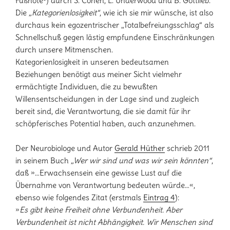
Fußnote
³
) durch S. Cohen, L. Underwood und B. Gottlieb.
Die
„Kategorienlosigkeit“
, wie ich sie mir wünsche, ist also
durchaus kein egozentrischer „Totalbefreiungsschlag“ als
Schnellschuß gegen lästig empfundene Einschränkungen
durch unsere Mitmenschen.
Kategorienlosigkeit in unseren bedeutsamen
Beziehungen benötigt aus meiner Sicht vielmehr
ermächtigte Individuen, die zu bewußten
Willensentscheidungen in der Lage sind und zugleich
bereit sind, die Verantwortung, die sie damit für ihr
schöpferisches Potential haben, auch anzunehmen.
Der Neurobiologe und Autor
Gerald Hüther
schrieb 2011
in seinem Buch
„Wer wir sind und was wir sein könnten“
,
daß »…Erwachsensein eine gewisse Lust auf die
Übernahme von Verantwortung bedeuten würde…«,
ebenso wie folgendes Zitat (erstmals
Eintrag 4
):
»
Es gibt keine Freiheit ohne Verbundenheit. Aber
Verbundenheit ist nicht Abhängigkeit. Wir Menschen sind