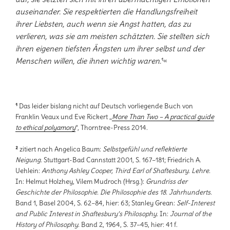
auseinander. Sie respektierten die Handlungsfreiheit
ihrer Liebsten, auch wenn sie Angst hatten, das zu
verlieren, was sie am meisten schätzten. Sie stellten sich
ihren eigenen tiefsten Ängsten um ihrer selbst und der
Menschen willen, die ihnen wichtig waren.
¹«
¹
Das leider bislang nicht auf Deutsch vorliegende Buch von
Franklin Veaux und Eve Rickert „
More Than Two – A practical guide
to ethical polyamory
“, Thorntree-Press 2014.
²
zitiert nach Angelica Baum:
Selbstgefühl und reflektierte
Neigung.
Stuttgart-Bad Cannstatt 2001, S. 167–181; Friedrich A.
Uehlein:
Anthony Ashley Cooper, Third Earl of Shaftesbury. Lehre.
In: Helmut Holzhey, Vilem Mudroch (Hrsg.):
Grundriss der
Geschichte der Philosophie. Die Philosophie des 18. Jahrhunderts.
Band 1, Basel 2004, S. 62–84, hier: 63; Stanley Grean:
Self-Interest
and Public Interest in Shaftesbury’s Philosophy.
In:
Journal of the
History of Philosophy.
Band 2, 1964, S. 37–45, hier: 41 f.