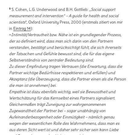
³
S. Cohen, L.G. Underwood and B.H. Gottlieb: „
Social support
measurement and intervention“ – A guide for health and social
scientists
“, Oxford University Press, 2000 (erstmals zitiert von mir
in
Eintrag 14
):
»
Intimität/Vertrautheit bzw. Nähe ist ein grundlegender Prozess,
der so definiert wird, dass man sich darin von den Partnern
verstanden, bestätigt und berücksichtigt fühlt, die sich ihrerseits
der Tatsachen und Gefühle bewusst sind, die für das eigene
Selbstverständnis von zentraler Bedeutung sind.
Zu dieser Empfindung tragen Vertrauen (die Erwartung, dass die
Partner wichtige Bedürfnisse respektieren und erfüllen) und
Akzeptanz (die Überzeugung, dass die Partner einen als die Person
die man ist annehmen) bei.
Empathie ist dazu ebenfalls wichtig, weil sie Bewusstheit und
Wertschätzung für das Kernselbst eines Partners signalisiert.
Gleichermaßen trägt Zuneigung zur wahrgenommenen
Zugewandtheit der Partner bei – sogar unabhängig von
Aufeinanderbezogenheit oder Einmütigkeit – nämlich genau
wegen der wesentlichen Rolle des Wahrnehmens, dass man es
aus deren Sicht wert ist und daher sehr sicher sein kann Liebe