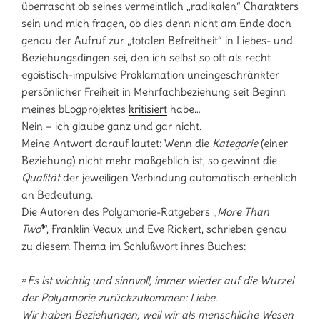
überrascht ob seines vermeintlich „radikalen“ Charakters
sein und mich fragen, ob dies denn nicht am Ende doch
genau der Aufruf zur „totalen Befreitheit“ in Liebes- und
Beziehungsdingen sei, den ich selbst so oft als recht
egoistisch-impulsive Proklamation uneingeschränkter
persönlicher Freiheit in Mehrfachbeziehung seit Beginn
meines bLogprojektes
kritisiert
habe…
Nein – ich glaube ganz und gar nicht.
Meine Antwort darauf lautet: Wenn die
Kategorie
(einer
Beziehung) nicht mehr maßgeblich ist, so gewinnt die
Qualität
der jeweiligen Verbindung automatisch erheblich
an Bedeutung.
Die Autoren des Polyamorie-Ratgebers „
More Than
Two
¹
“, Franklin Veaux und Eve Rickert, schrieben genau
zu diesem Thema im Schlußwort ihres Buches:
»
Es ist wichtig und sinnvoll, immer wieder auf die Wurzel
der Polyamorie zurückzukommen: Liebe.
Wir haben Beziehungen, weil wir als menschliche Wesen